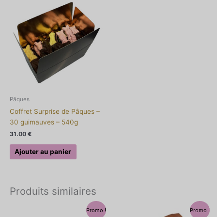
Pâques
Coffret Surprise de Pâques –
30 guimauves – 540g
31.00
€
Ajouter au panier
Produits similaires
Le
Le
Le
Le
Promo !
Promo !
prix
prix
prix
prix