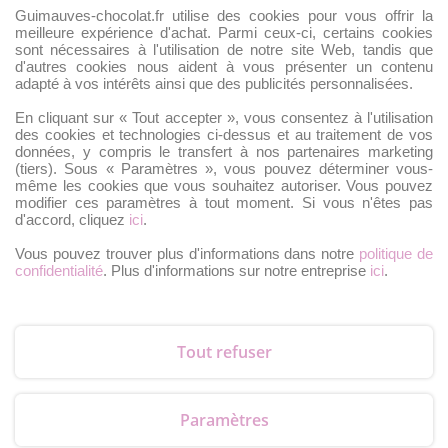
Guimauves-chocolat.fr utilise des cookies pour vous offrir la
POLITIQUE DE RETOUR
meilleure expérience d'achat. Parmi ceux-ci, certains cookies
B2B – OFFRE POUR LES PROS
sont nécessaires à l'utilisation de notre site Web, tandis que
d'autres cookies nous aident à vous présenter un contenu
adapté à vos intérêts ainsi que des publicités personnalisées.
En cliquant sur « Tout accepter », vous consentez à l'utilisation
des cookies et technologies ci-dessus et au traitement de vos
données, y compris le transfert à nos partenaires marketing
CB, Visa
(tiers). Sous « Paramètres », vous pouvez déterminer vous-
même les cookies que vous souhaitez autoriser. Vous pouvez
modifier ces paramètres à tout moment. Si vous n'êtes pas
d'accord, cliquez
ici
.
Vous pouvez trouver plus d'informations dans notre
politique de
confidentialité
. Plus d'informations sur notre entreprise
ici
.
PayPal
Tout refuser
Paramètres
Livraison en 48H avec Colissimo de La Poste ou en Colissimo Relais,