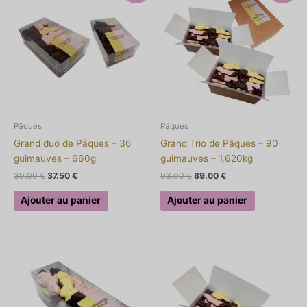
initial
actuel
initial
actuel
était :
est :
était :
est :
39.00 €.
37.50 €.
93.00 €.
89.00 €.
Pâques
Pâques
Grand duo de Pâques – 36
Grand Trio de Pâques – 90
guimauves – 660g
guimauves – 1.620kg
39.00
€
37.50
€
93.00
€
89.00
€
Ajouter au panier
Ajouter au panier