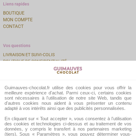
Liens rapides
BOUTIQUE
MON COMPTE
CONTACT
Vos questions
LIVRAISON ET SUIVI-COLIS
POLITIQUE DE CONFIDENTIALITÉ
COOKIES
MENTIONS LÉGALES
CONDITIONS GÉNÉRALES DE VENTE
Guimauves-chocolat.fr utilise des cookies pour vous offrir la
POLITIQUE DE RETOUR
meilleure expérience d'achat. Parmi ceux-ci, certains cookies
B2B – OFFRE POUR LES PROS
sont nécessaires à l'utilisation de notre site Web, tandis que
d'autres cookies nous aident à vous présenter un contenu
adapté à vos intérêts ainsi que des publicités personnalisées.
En cliquant sur « Tout accepter », vous consentez à l'utilisation
des cookies et technologies ci-dessus et au traitement de vos
données, y compris le transfert à nos partenaires marketing
CB, Visa
(tiers). Sous « Paramètres », vous pouvez déterminer vous-