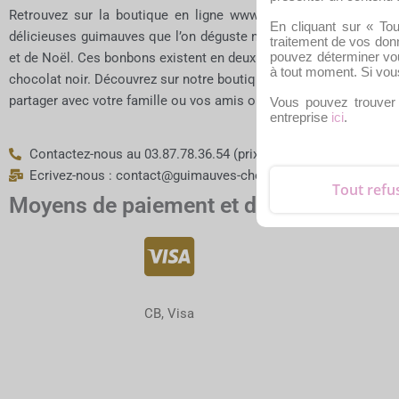
Retrouvez sur la boutique en ligne www.guimauves-chocolat.fr
En cliquant sur « Tou
délicieuses guimauves que l’on déguste notamment à l’occasio
traitement de vos donn
pouvez déterminer vo
et de Noël. Ces bonbons existent en deux couleurs : rose et jaune
à tout moment. Si vou
chocolat noir. Découvrez sur notre boutique en ligne les différent
partager avec votre famille ou vos amis ou à offrir.
Vous pouvez trouver 
entreprise
ici
.
Contactez-nous au 03.87.78.36.54 (prix d'un appel local)
Ecrivez-nous : contact@guimauves-chocolat.fr ou via notre fo
Tout refu
Moyens de paiement et de livraison
CB, Visa