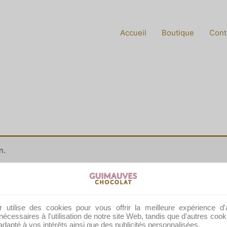
Accueil
Boutique
Cont
n.
r utilise des cookies pour vous offrir la meilleure expérience d'
nécessaires à l'utilisation de notre site Web, tandis que d'autres coo
Liens rapides
Vos questions
dapté à vos intérêts ainsi que des publicités personnalisées.