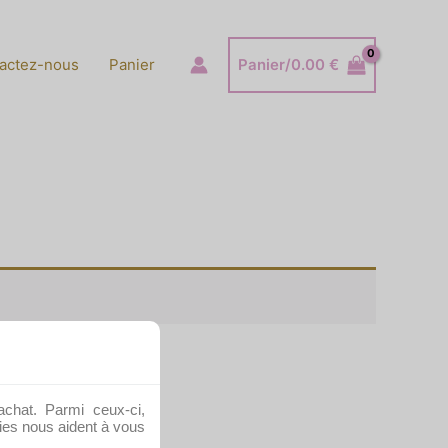
actez-nous
Panier
Panier/
0.00
€
achat. Parmi ceux-ci,
kies nous aident à vous